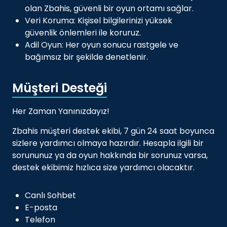
olan Zbahis, güvenli bir oyun ortamı sağlar.
Veri Koruma: Kişisel bilgilerinizi yüksek
güvenlik önlemleri ile koruruz.
Adil Oyun: Her oyun sonucu rastgele ve
bağımsız bir şekilde denetlenir.
Müşteri Desteği
Her Zaman Yanınızdayız!
Zbahis müşteri destek ekibi, 7 gün 24 saat boyunca
sizlere yardımcı olmaya hazırdır. Hesapla ilgili bir
sorununuz ya da oyun hakkında bir sorunuz varsa,
destek ekibimiz hızlıca size yardımcı olacaktır.
Canlı Sohbet
E-posta
Telefon