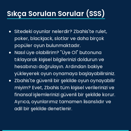
Sıkça Sorulan Sorular (SSS)
Sitedeki oyunlar nelerdir? Zbahis'te rulet,
poker, blackjack, slotlar ve daha birçok
popüler oyun bulunmaktadır.
Nasıl üye olabilirim? "Üye Ol" butonuna
tıklayarak kişisel bilgilerinizi doldurun ve
hesabınızı doğrulayın. Ardından bakiye
yükleyerek oyun oynamaya başlayabilirsiniz.
Zbahis'te güvenli bir şekilde oyun oynayabilir
miyim? Evet, Zbahis tüm kişisel verilerinizi ve
finansal işlemlerinizi güvenli bir şekilde korur.
Ayrıca, oyunlarımız tamamen lisanslıdır ve
adil bir şekilde denetlenir.