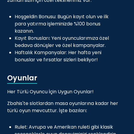
zaman sizin için özel tekliflerimiz var.
Hoşgeldin Bonusu: Bugün kayıt olun ve ilk
para yatırma işleminizde %100 bonus
kazanın.
Kayıt Bonusları: Yeni oyuncularımıza özel
bedava dönüşler ve özel kampanyalar.
Haftalık Kampanyalar: Her hafta yeni
bonuslar ve fırsatlar sizleri bekliyor!
Oyunlar
Her Türlü Oyuncu İçin Uygun Oyunlar!
Zbahis'te slotlardan masa oyunlarına kadar her
türlü oyun mevcuttur. İşte bazıları:
Rulet: Avrupa ve Amerikan ruleti gibi klasik