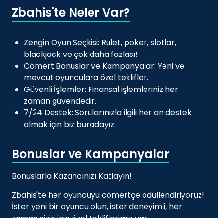
Zbahis'te Neler Var?
Zengin Oyun Seçkisi: Rulet, poker, slotlar,
blackjack ve çok daha fazlası!
Cömert Bonuslar ve Kampanyalar: Yeni ve
mevcut oyunculara özel teklifler.
Güvenli İşlemler: Finansal işlemleriniz her
zaman güvendedir.
7/24 Destek: Sorularınızla ilgili her an destek
almak için biz buradayız.
Bonuslar ve Kampanyalar
Bonuslarla Kazancınızı Katlayın!
Zbahis'te her oyuncuyu cömertçe ödüllendiriyoruz!
İster yeni bir oyuncu olun, ister deneyimli, her