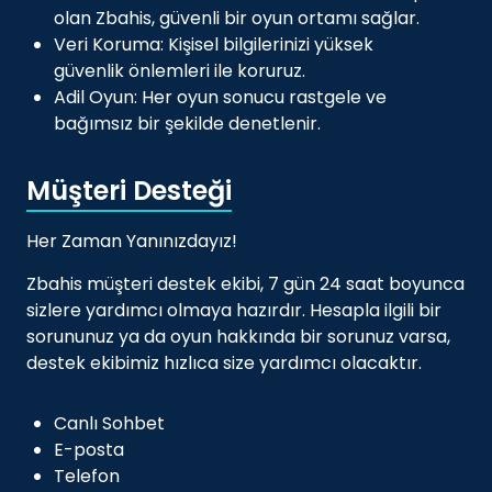
olan Zbahis, güvenli bir oyun ortamı sağlar.
Veri Koruma: Kişisel bilgilerinizi yüksek
güvenlik önlemleri ile koruruz.
Adil Oyun: Her oyun sonucu rastgele ve
bağımsız bir şekilde denetlenir.
Müşteri Desteği
Her Zaman Yanınızdayız!
Zbahis müşteri destek ekibi, 7 gün 24 saat boyunca
sizlere yardımcı olmaya hazırdır. Hesapla ilgili bir
sorununuz ya da oyun hakkında bir sorunuz varsa,
destek ekibimiz hızlıca size yardımcı olacaktır.
Canlı Sohbet
E-posta
Telefon