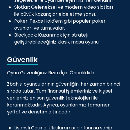
seçeneklerle oyun deneyiminizi renklendirin.
Slotlar: Geleneksel ve modern video slotları
ile büyük kazançlar elde etme şansı.
Poker: Texas Hold'em gibi popüler poker
oyunları ve turnuvalar.
Blackjack: Kazanmak için strateji
geliştirebileceğiniz klasik masa oyunu.
Güvenlik
Oyun Güvenliğiniz Bizim İçin Önceliklidir
Zbahis, oyuncularının güvenliğini her zaman birinci
sırada tutar. Tüm finansal işlemleriniz ve kişisel
verileriniz en son güvenlik teknolojileri ile
korunmaktadır. Ayrıca, oyunlarımız tamamen
şeffaf ve denetim altındadır.
Lisanslı Casino: Uluslararası bir lisansa sahip