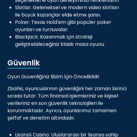
seçeneklerle oyun deneyiminizi renklendirin.
Slotlar: Geleneksel ve modern video slotları
ile büyük kazançlar elde etme şansı.
Poker: Texas Hold'em gibi popüler poker
oyunları ve turnuvalar.
Blackjack: Kazanmak için strateji
geliştirebileceğiniz klasik masa oyunu.
Güvenlik
Oyun Güvenliğiniz Bizim İçin Önceliklidir
Zbahis, oyuncularının güvenliğini her zaman birinci
sırada tutar. Tüm finansal işlemleriniz ve kişisel
verileriniz en son güvenlik teknolojileri ile
korunmaktadır. Ayrıca, oyunlarımız tamamen
şeffaf ve denetim altındadır.
Lisanslı Casino: Uluslararası bir lisansa sahip