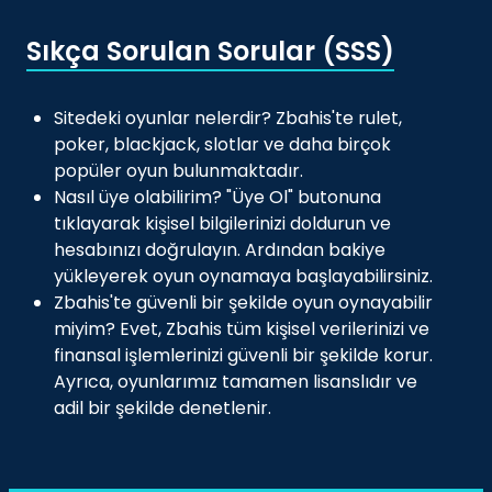
Sıkça Sorulan Sorular (SSS)
Sitedeki oyunlar nelerdir? Zbahis'te rulet,
poker, blackjack, slotlar ve daha birçok
popüler oyun bulunmaktadır.
Nasıl üye olabilirim? "Üye Ol" butonuna
tıklayarak kişisel bilgilerinizi doldurun ve
hesabınızı doğrulayın. Ardından bakiye
yükleyerek oyun oynamaya başlayabilirsiniz.
Zbahis'te güvenli bir şekilde oyun oynayabilir
miyim? Evet, Zbahis tüm kişisel verilerinizi ve
finansal işlemlerinizi güvenli bir şekilde korur.
Ayrıca, oyunlarımız tamamen lisanslıdır ve
adil bir şekilde denetlenir.