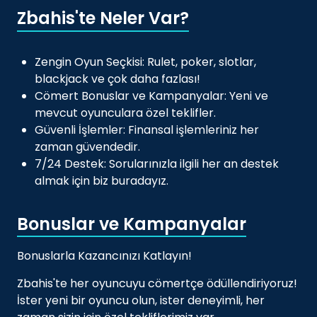
Zbahis'te Neler Var?
Zengin Oyun Seçkisi: Rulet, poker, slotlar,
blackjack ve çok daha fazlası!
Cömert Bonuslar ve Kampanyalar: Yeni ve
mevcut oyunculara özel teklifler.
Güvenli İşlemler: Finansal işlemleriniz her
zaman güvendedir.
7/24 Destek: Sorularınızla ilgili her an destek
almak için biz buradayız.
Bonuslar ve Kampanyalar
Bonuslarla Kazancınızı Katlayın!
Zbahis'te her oyuncuyu cömertçe ödüllendiriyoruz!
İster yeni bir oyuncu olun, ister deneyimli, her